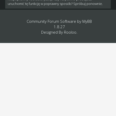
uruchomić tę funkcję w poprawny sposób? Spróbuj ponownie.
Community Forum Software by
MyBB
1.8.27
Designed By
Rooloo
.