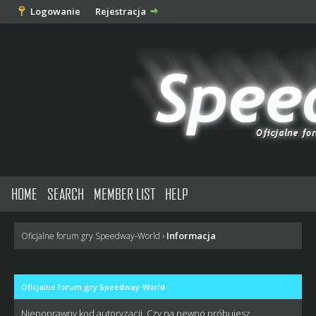
Logowanie
Rejestracja
HOME
SEARCH
MEMBER LIST
HELP
Informacja
Oficjalne forum gry Speedway-World
›
Oficjalne forum gry Speedway-World
Niepoprawny kod autoryzacji. Czy na pewno próbujesz