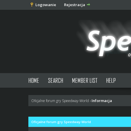
Logowanie
Rejestracja
HOME
SEARCH
MEMBER LIST
HELP
Informacja
Oficjalne forum gry Speedway-World
›
Oficjalne forum gry Speedway-World