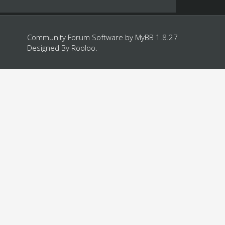
Community Forum Software by
MyBB 1.8.27
Designed By
Rooloo
.