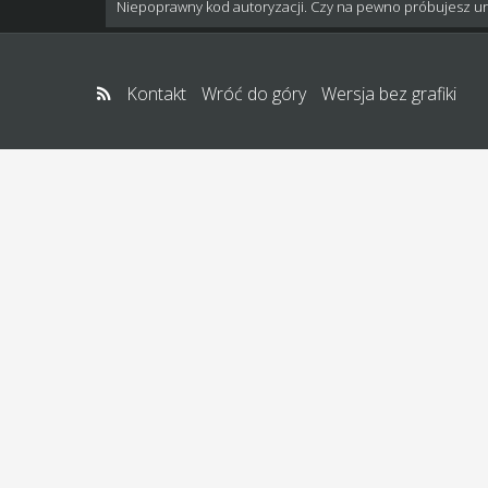
Niepoprawny kod autoryzacji. Czy na pewno próbujesz u
Kontakt
Wróć do góry
Wersja bez grafiki