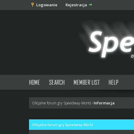
Logowanie
Rejestracja
HOME
SEARCH
MEMBER LIST
HELP
Informacja
Oficjalne forum gry Speedway-World
›
Oficjalne forum gry Speedway-World