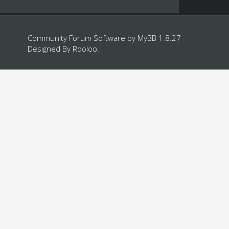
Community Forum Software by
MyBB 1.8.27
Designed By
Rooloo
.