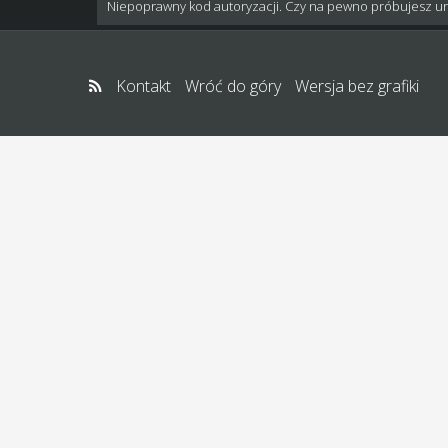
Niepoprawny kod autoryzacji. Czy na pewno próbujesz u
Kontakt
Wróć do góry
Wersja bez grafiki