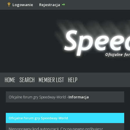
Logowanie
Rejestracja
HOME
SEARCH
MEMBER LIST
HELP
Informacja
Oficjalne forum gry Speedway-World
›
Oficjalne forum gry Speedway-World
Niepoprawny kod autoryzacji. Czy na pewno próbujesz