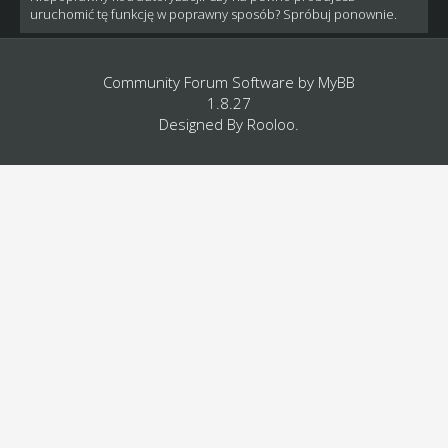
uruchomić tę funkcję w poprawny sposób? Spróbuj ponownie.
Community Forum Software by
MyBB
1.8.27
Designed By
Rooloo
.