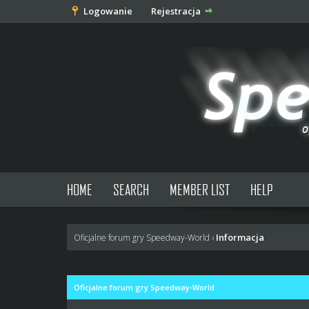
Logowanie
Rejestracja
HOME
SEARCH
MEMBER LIST
HELP
Informacja
Oficjalne forum gry Speedway-World
›
Oficjalne forum gry Speedway-World