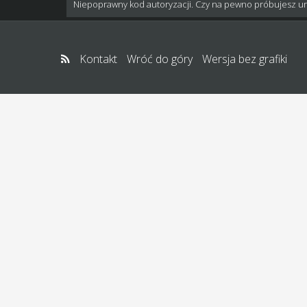
Niepoprawny kod autoryzacji. Czy na pewno próbujesz u
Kontakt
Wróć do góry
Wersja bez grafiki