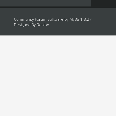
Community Forum Software by
MyBB 1.8.27
Designed By
Rooloo
.