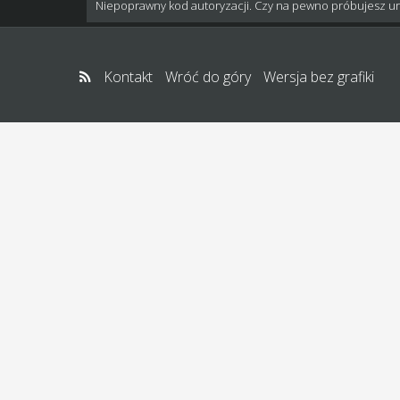
Niepoprawny kod autoryzacji. Czy na pewno próbujesz u
Kontakt
Wróć do góry
Wersja bez grafiki