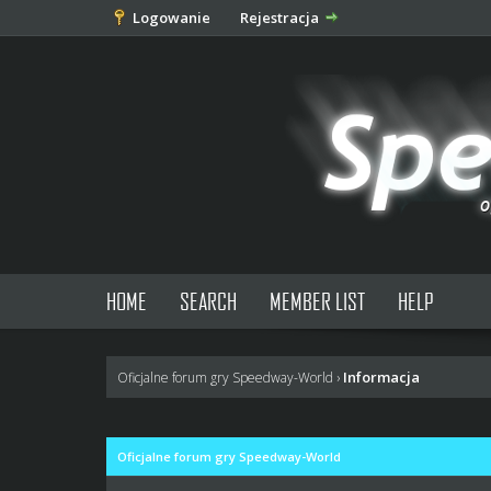
Logowanie
Rejestracja
HOME
SEARCH
MEMBER LIST
HELP
Informacja
Oficjalne forum gry Speedway-World
›
Oficjalne forum gry Speedway-World