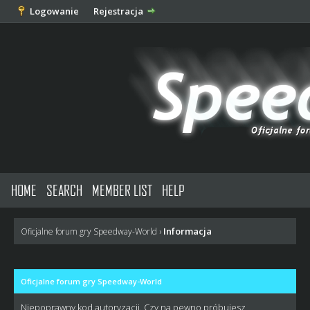
Logowanie
Rejestracja
HOME
SEARCH
MEMBER LIST
HELP
Informacja
Oficjalne forum gry Speedway-World
›
Oficjalne forum gry Speedway-World
Niepoprawny kod autoryzacji. Czy na pewno próbujesz