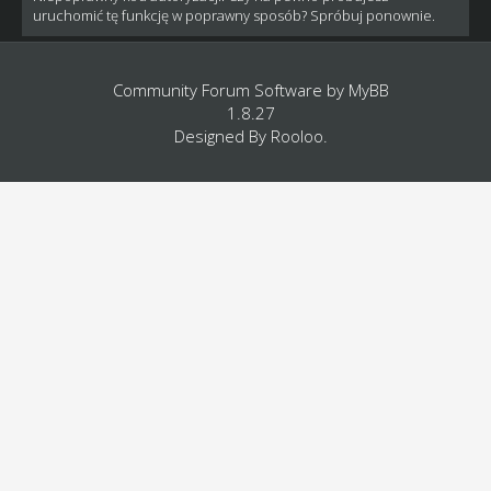
uruchomić tę funkcję w poprawny sposób? Spróbuj ponownie.
Community Forum Software by
MyBB
1.8.27
Designed By
Rooloo
.