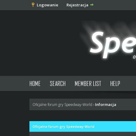
Logowanie
Rejestracja
HOME
SEARCH
MEMBER LIST
HELP
Informacja
Oficjalne forum gry Speedway-World
›
Oficjalne forum gry Speedway-World