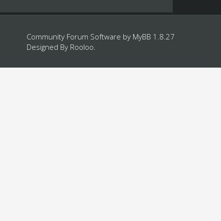
Community Forum Software by
MyBB 1.8.27
Designed By
Rooloo
.