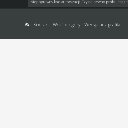
Niepoprawny kod autoryzacji. Czy na pewno próbujesz u
Kontakt
Wróć do góry
Wersja bez grafiki