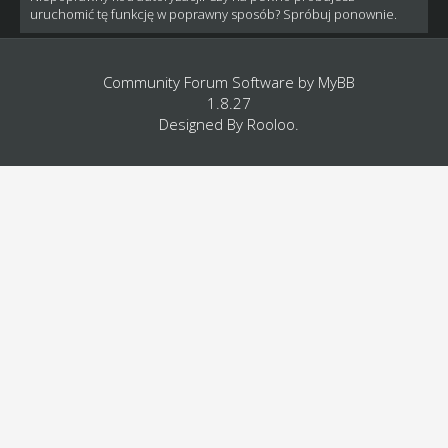
uruchomić tę funkcję w poprawny sposób? Spróbuj ponownie.
Community Forum Software by
MyBB
1.8.27
Designed By
Rooloo
.