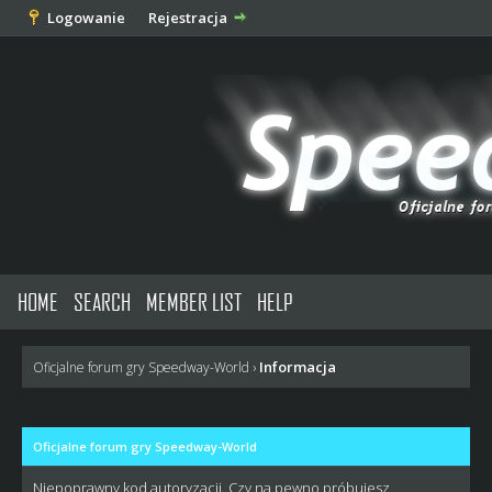
Logowanie
Rejestracja
HOME
SEARCH
MEMBER LIST
HELP
Informacja
Oficjalne forum gry Speedway-World
›
Oficjalne forum gry Speedway-World
Niepoprawny kod autoryzacji. Czy na pewno próbujesz