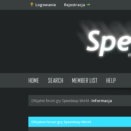
Logowanie
Rejestracja
HOME
SEARCH
MEMBER LIST
HELP
Informacja
Oficjalne forum gry Speedway-World
›
Oficjalne forum gry Speedway-World