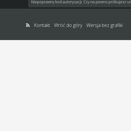
Niepoprawny kod autoryzacji. Czy na pewno próbujesz u
Kontakt
Wróć do góry
Wersja bez grafiki