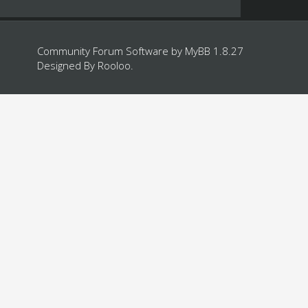
Community Forum Software by
MyBB 1.8.27
Designed By
Rooloo
.