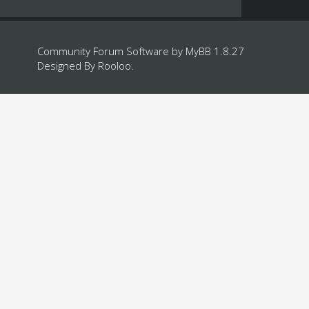
Community Forum Software by
MyBB 1.8.27
Designed By
Rooloo
.