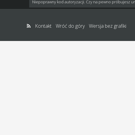
Niepoprawny kod autoryzacji. Czy na pewno próbujesz u
Kontakt
Wróć do góry
Wersja bez grafiki