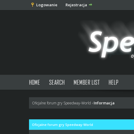
Logowanie
Rejestracja
HOME
SEARCH
MEMBER LIST
HELP
Informacja
Oficjalne forum gry Speedway-World
›
Oficjalne forum gry Speedway-World