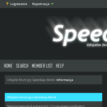
Logowanie
Rejestracja
HOME
SEARCH
MEMBER LIST
HELP
Informacja
Oficjalne forum gry Speedway-World
›
Oficjalne forum gry Speedway-World
Niepoprawny kod autoryzacji. Czy na pewno próbujesz