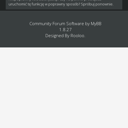
uruchomić tę funkcję w poprawny sposób? Spróbuj ponownie.
Community Forum Software by
MyBB
1.8.27
Designed By
Rooloo
.