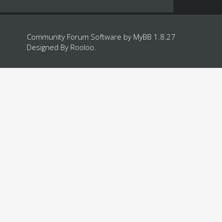
Community Forum Software by
MyBB 1.8.27
Designed By
Rooloo
.