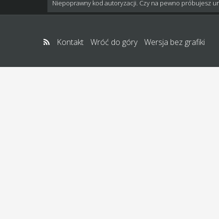
Niepoprawny kod autoryzacji. Czy na pewno próbujesz u
Kontakt
Wróć do góry
Wersja bez grafiki