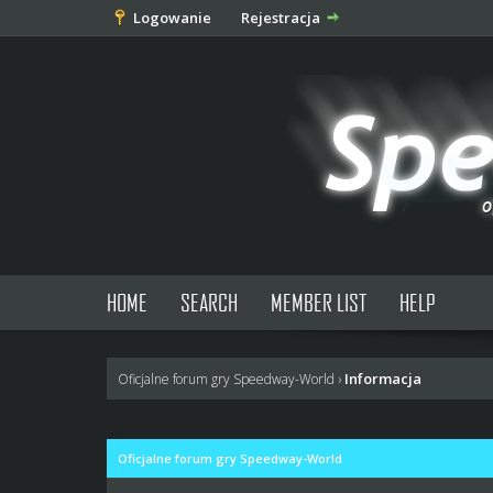
Logowanie
Rejestracja
HOME
SEARCH
MEMBER LIST
HELP
Informacja
Oficjalne forum gry Speedway-World
›
Oficjalne forum gry Speedway-World