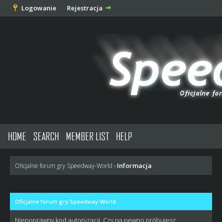
Logowanie
Rejestracja
HOME
SEARCH
MEMBER LIST
HELP
Informacja
Oficjalne forum gry Speedway-World
›
Oficjalne forum gry Speedway-World
Niepoprawny kod autoryzacji. Czy na pewno próbujesz