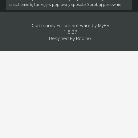
uruchomić tę funkcję w poprawny sposób? Spróbuj ponownie.
Community Forum Software by
MyBB
1.8.27
Designed By
Rooloo
.