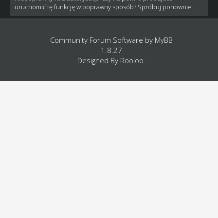
uruchomić tę funkcję w poprawny sposób? Spróbuj ponownie.
Community Forum Software by
MyBB
1.8.27
Designed By
Rooloo
.