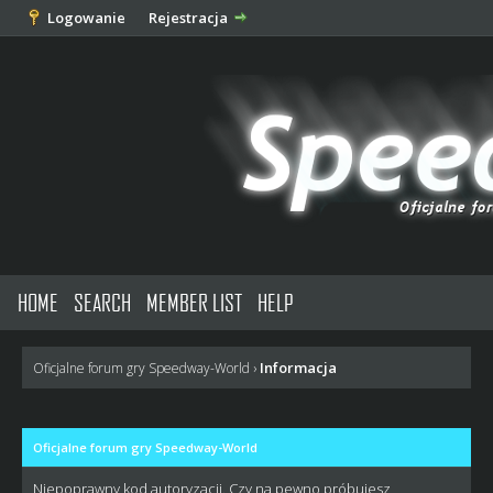
Logowanie
Rejestracja
HOME
SEARCH
MEMBER LIST
HELP
Informacja
Oficjalne forum gry Speedway-World
›
Oficjalne forum gry Speedway-World
Niepoprawny kod autoryzacji. Czy na pewno próbujesz