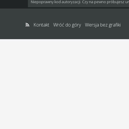
Niepoprawny kod autoryzacji. Czy na pewno próbujesz u
Kontakt
Wróć do góry
Wersja bez grafiki