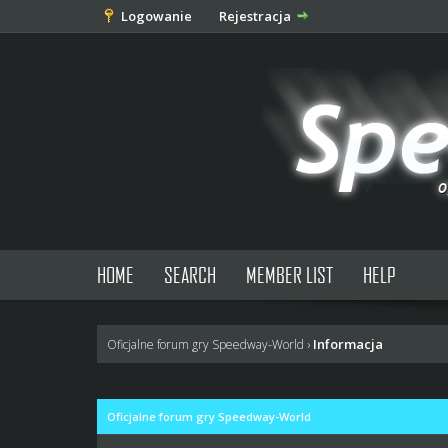
Logowanie
Rejestracja
HOME
SEARCH
MEMBER LIST
HELP
Informacja
Oficjalne forum gry Speedway-World
›
Oficjalne forum gry Speedway-World