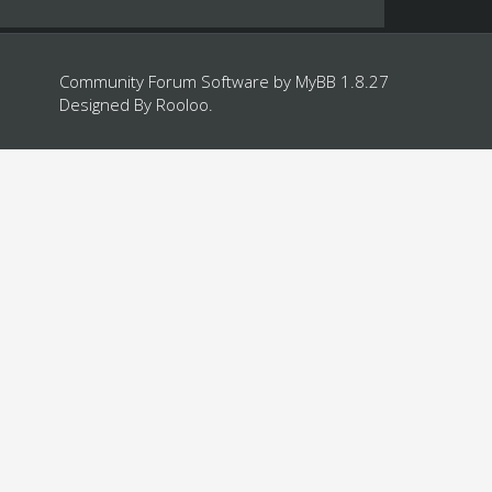
Community Forum Software by
MyBB 1.8.27
Designed By
Rooloo
.