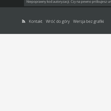
Niepoprawny kod autoryzacji. Czy na pewno próbujesz u
Kontakt
Wróć do góry
Wersja bez grafiki