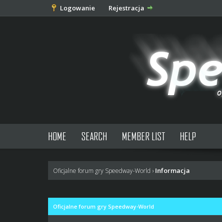
Logowanie
Rejestracja
HOME
SEARCH
MEMBER LIST
HELP
Informacja
Oficjalne forum gry Speedway-World
›
Oficjalne forum gry Speedway-World