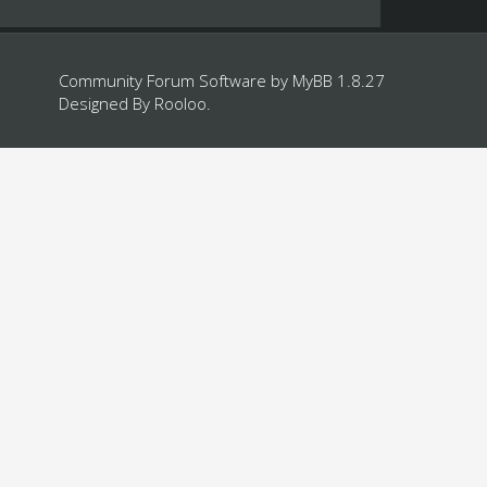
Community Forum Software by
MyBB 1.8.27
Designed By
Rooloo
.