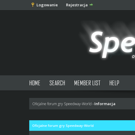
Logowanie
Rejestracja
HOME
SEARCH
MEMBER LIST
HELP
Informacja
Oficjalne forum gry Speedway-World
›
Oficjalne forum gry Speedway-World