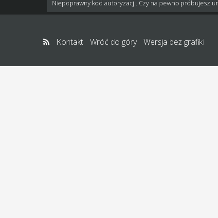
Niepoprawny kod autoryzacji. Czy na pewno próbujesz u
Kontakt
Wróć do góry
Wersja bez grafiki