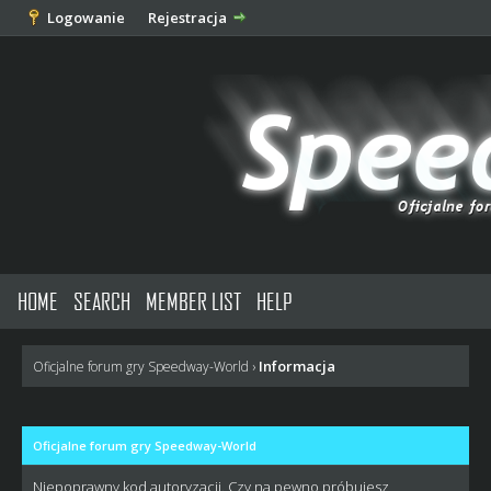
Logowanie
Rejestracja
HOME
SEARCH
MEMBER LIST
HELP
Informacja
Oficjalne forum gry Speedway-World
›
Oficjalne forum gry Speedway-World
Niepoprawny kod autoryzacji. Czy na pewno próbujesz