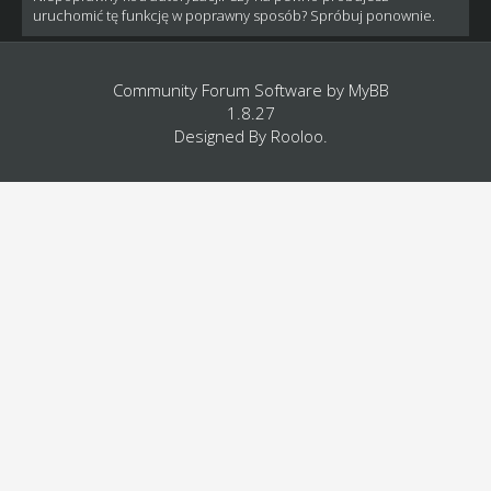
uruchomić tę funkcję w poprawny sposób? Spróbuj ponownie.
Community Forum Software by
MyBB
1.8.27
Designed By
Rooloo
.