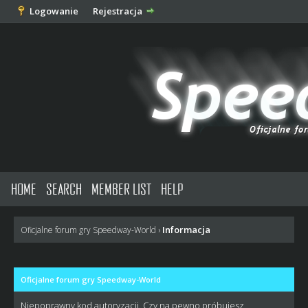
Logowanie
Rejestracja
HOME
SEARCH
MEMBER LIST
HELP
Informacja
Oficjalne forum gry Speedway-World
›
Oficjalne forum gry Speedway-World
Niepoprawny kod autoryzacji. Czy na pewno próbujesz