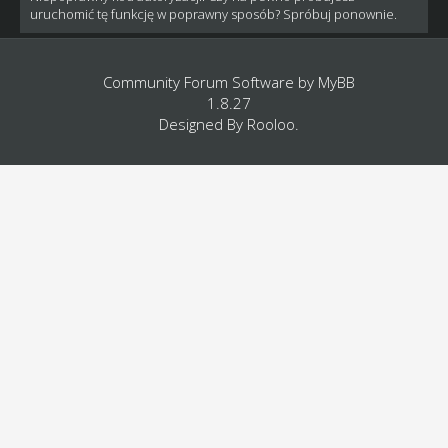
uruchomić tę funkcję w poprawny sposób? Spróbuj ponownie.
Community Forum Software by
MyBB
1.8.27
Designed By
Rooloo
.