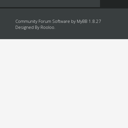
Community Forum Software by
MyBB 1.8.27
Designed By
Rooloo
.