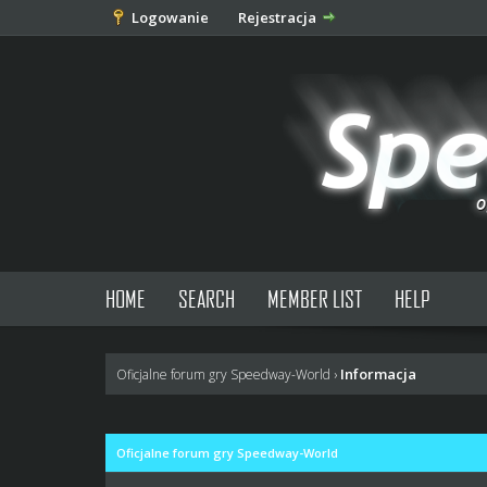
Logowanie
Rejestracja
HOME
SEARCH
MEMBER LIST
HELP
Informacja
Oficjalne forum gry Speedway-World
›
Oficjalne forum gry Speedway-World