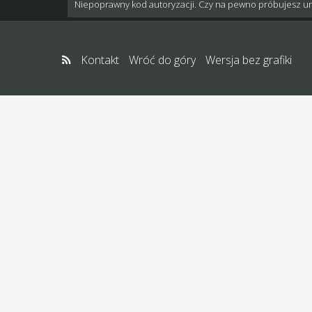
Niepoprawny kod autoryzacji. Czy na pewno próbujesz u
Kontakt
Wróć do góry
Wersja bez grafiki