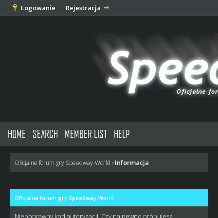
Logowanie
Rejestracja
HOME
SEARCH
MEMBER LIST
HELP
Informacja
Oficjalne forum gry Speedway-World
›
Oficjalne forum gry Speedway-World
Niepoprawny kod autoryzacji. Czy na pewno próbujesz