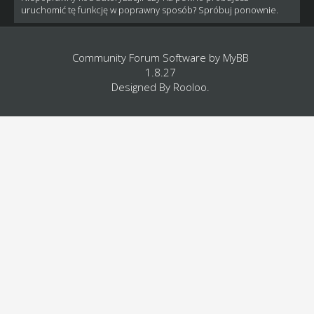
uruchomić tę funkcję w poprawny sposób? Spróbuj ponownie.
Community Forum Software by
MyBB
1.8.27
Designed By
Rooloo
.