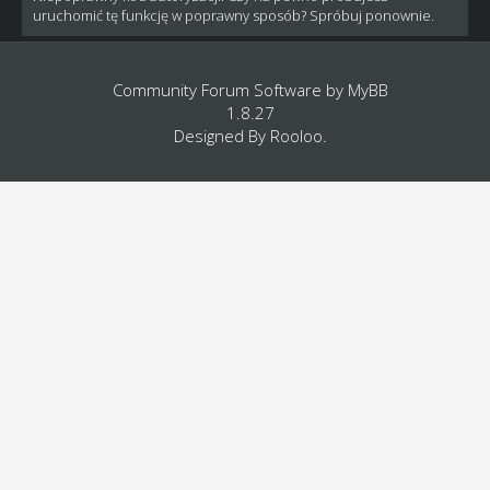
uruchomić tę funkcję w poprawny sposób? Spróbuj ponownie.
Community Forum Software by
MyBB
1.8.27
Designed By
Rooloo
.