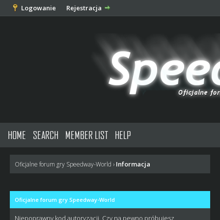
Logowanie
Rejestracja
HOME
SEARCH
MEMBER LIST
HELP
Informacja
Oficjalne forum gry Speedway-World
›
Oficjalne forum gry Speedway-World
Niepoprawny kod autoryzacji. Czy na pewno próbujesz