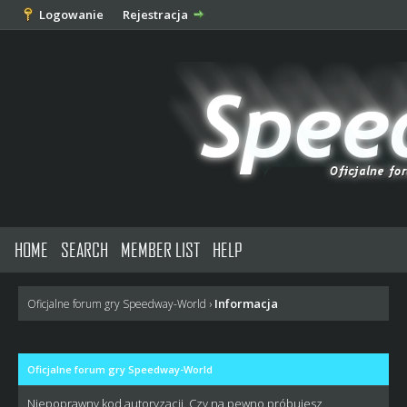
Logowanie
Rejestracja
HOME
SEARCH
MEMBER LIST
HELP
Informacja
Oficjalne forum gry Speedway-World
›
Oficjalne forum gry Speedway-World
Niepoprawny kod autoryzacji. Czy na pewno próbujesz