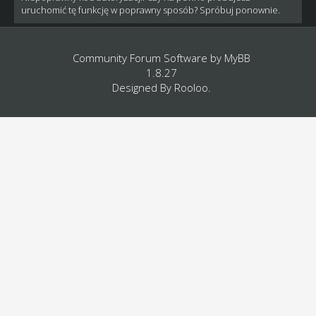
uruchomić tę funkcję w poprawny sposób? Spróbuj ponownie.
Community Forum Software by
MyBB
1.8.27
Designed By
Rooloo
.