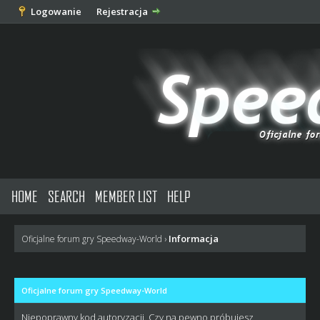
Logowanie
Rejestracja
HOME
SEARCH
MEMBER LIST
HELP
Informacja
Oficjalne forum gry Speedway-World
›
Oficjalne forum gry Speedway-World
Niepoprawny kod autoryzacji. Czy na pewno próbujesz