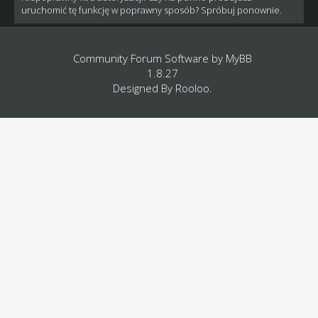
uruchomić tę funkcję w poprawny sposób? Spróbuj ponownie.
Community Forum Software by
MyBB
1.8.27
Designed By
Rooloo
.