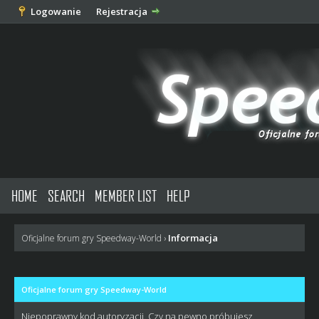
Logowanie
Rejestracja
HOME
SEARCH
MEMBER LIST
HELP
Informacja
Oficjalne forum gry Speedway-World
›
Oficjalne forum gry Speedway-World
Niepoprawny kod autoryzacji. Czy na pewno próbujesz