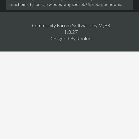
uruchomić tę funkcję w poprawny sposób? Spróbuj ponownie.
Community Forum Software by
MyBB
1.8.27
Designed By
Rooloo
.