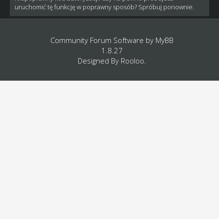
uruchomić tę funkcję w poprawny sposób? Spróbuj ponownie.
Community Forum Software by
MyBB
1.8.27
Designed By
Rooloo
.