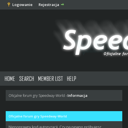
Logowanie
Rejestracja
HOME
SEARCH
MEMBER LIST
HELP
Informacja
Oficjalne forum gry Speedway-World
›
Oficjalne forum gry Speedway-World
Niepoprawny kod autoryzacji. Czy na pewno próbujesz