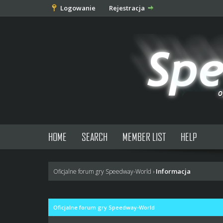
Logowanie
Rejestracja
HOME
SEARCH
MEMBER LIST
HELP
Informacja
Oficjalne forum gry Speedway-World
›
Oficjalne forum gry Speedway-World