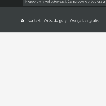
Niepoprawny kod autoryzacji. Czy na pewno próbujesz u
Kontakt
Wróć do góry
Wersja bez grafiki