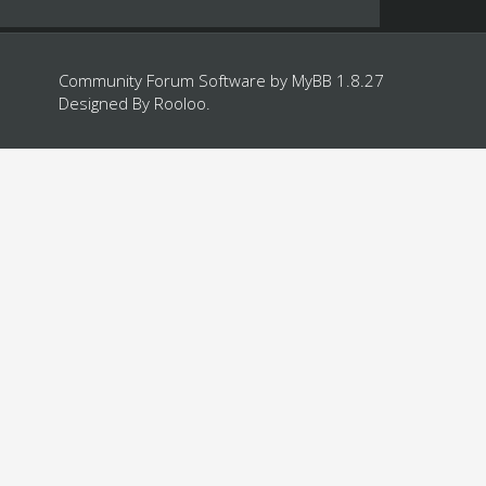
Community Forum Software by
MyBB 1.8.27
Designed By
Rooloo
.