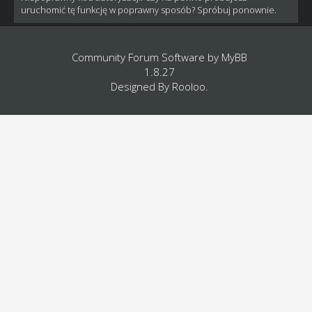
uruchomić tę funkcję w poprawny sposób? Spróbuj ponownie.
Community Forum Software by
MyBB
1.8.27
Designed By
Rooloo
.