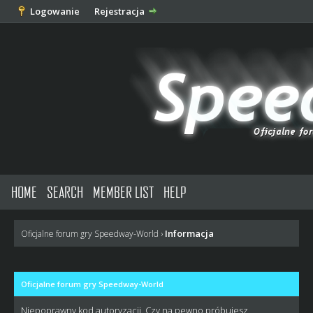
Logowanie
Rejestracja
HOME
SEARCH
MEMBER LIST
HELP
Informacja
Oficjalne forum gry Speedway-World
›
Oficjalne forum gry Speedway-World
Niepoprawny kod autoryzacji. Czy na pewno próbujesz