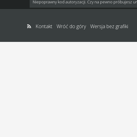
Niepoprawny kod autoryzacji. Czy na pewno próbujesz u
Kontakt
Wróć do góry
Wersja bez grafiki