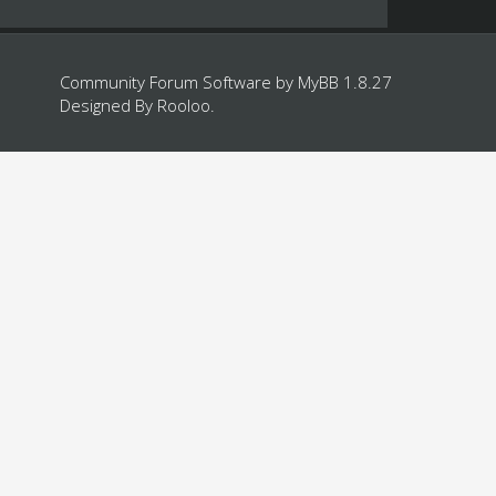
Community Forum Software by
MyBB 1.8.27
Designed By
Rooloo
.