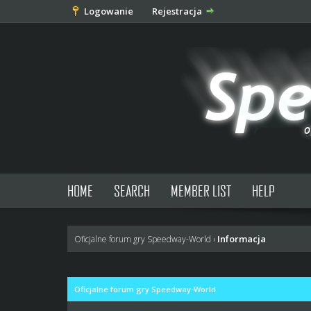
Logowanie
Rejestracja
HOME
SEARCH
MEMBER LIST
HELP
Informacja
Oficjalne forum gry Speedway-World
›
Oficjalne forum gry Speedway-World