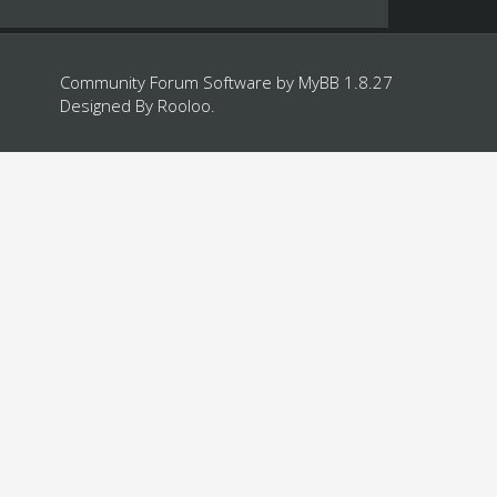
Community Forum Software by
MyBB 1.8.27
Designed By
Rooloo
.