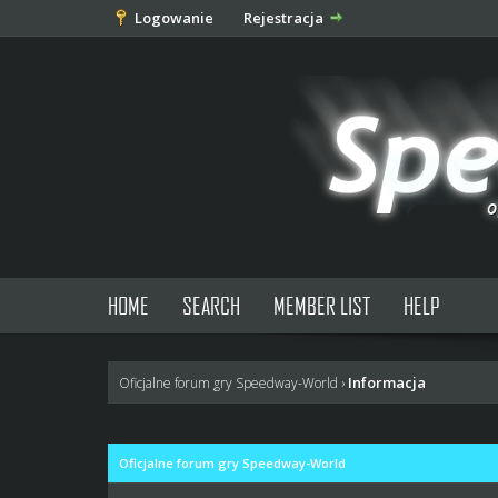
Logowanie
Rejestracja
HOME
SEARCH
MEMBER LIST
HELP
Informacja
Oficjalne forum gry Speedway-World
›
Oficjalne forum gry Speedway-World