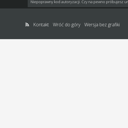
Niepoprawny kod autoryzacji. Czy na pewno próbujesz u
Kontakt
Wróć do góry
Wersja bez grafiki