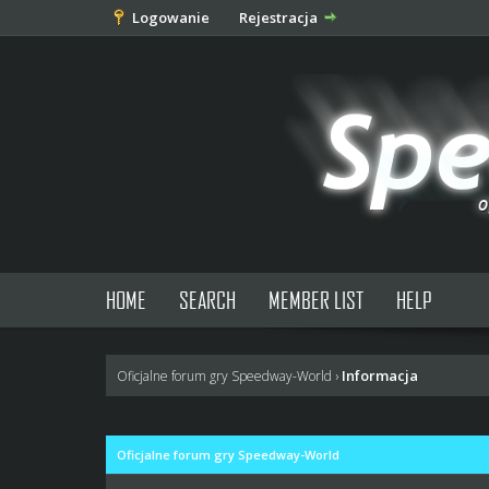
Logowanie
Rejestracja
HOME
SEARCH
MEMBER LIST
HELP
Informacja
Oficjalne forum gry Speedway-World
›
Oficjalne forum gry Speedway-World