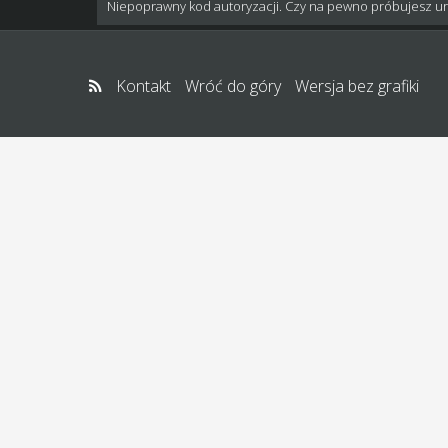
Niepoprawny kod autoryzacji. Czy na pewno próbujesz u
Kontakt
Wróć do góry
Wersja bez grafiki