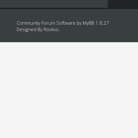
Community Forum Software by
MyBB 1.8.27
Designed By
Rooloo
.