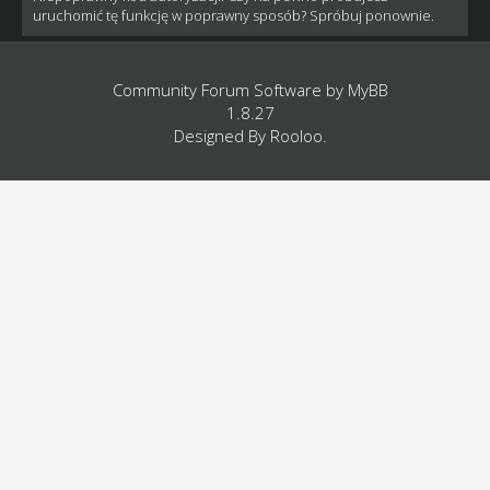
uruchomić tę funkcję w poprawny sposób? Spróbuj ponownie.
Community Forum Software by
MyBB
1.8.27
Designed By
Rooloo
.