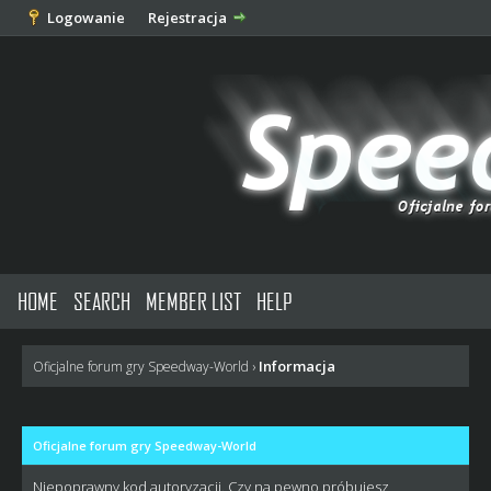
Logowanie
Rejestracja
HOME
SEARCH
MEMBER LIST
HELP
Informacja
Oficjalne forum gry Speedway-World
›
Oficjalne forum gry Speedway-World
Niepoprawny kod autoryzacji. Czy na pewno próbujesz