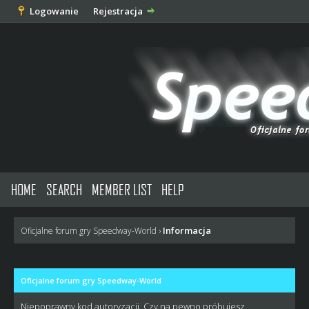
Logowanie
Rejestracja
HOME
SEARCH
MEMBER LIST
HELP
Informacja
Oficjalne forum gry Speedway-World
›
Oficjalne forum gry Speedway-World
Niepoprawny kod autoryzacji. Czy na pewno próbujesz