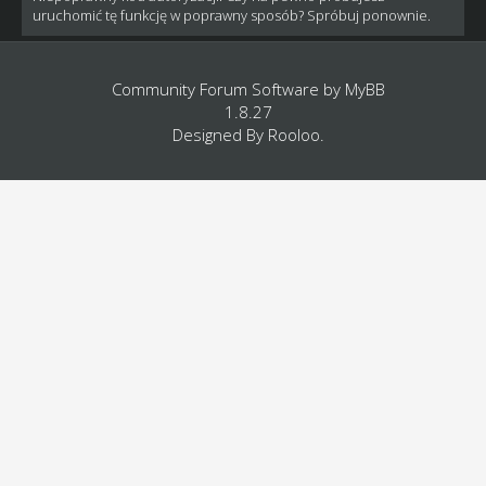
uruchomić tę funkcję w poprawny sposób? Spróbuj ponownie.
Community Forum Software by
MyBB
1.8.27
Designed By
Rooloo
.