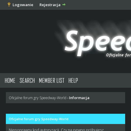
Logowanie
Rejestracja
HOME
SEARCH
MEMBER LIST
HELP
Informacja
Oficjalne forum gry Speedway-World
›
Oficjalne forum gry Speedway-World
Niepoprawny kod autoryzacji. Czy na pewno próbujesz