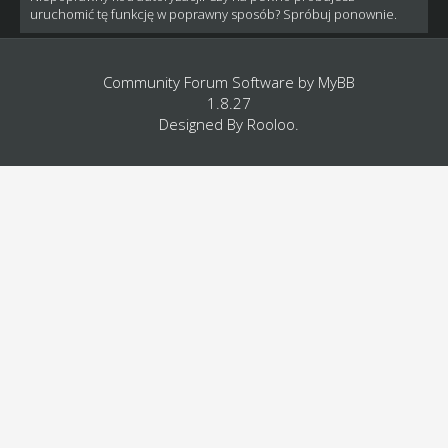
uruchomić tę funkcję w poprawny sposób? Spróbuj ponownie.
Community Forum Software by
MyBB
1.8.27
Designed By
Rooloo
.