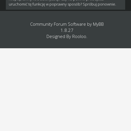
uruchomić tę funkcję w poprawny sposób? Spróbuj ponownie.
Community Forum Software by
MyBB
1.8.27
Designed By
Rooloo
.