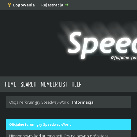
Logowanie
Rejestracja
HOME
SEARCH
MEMBER LIST
HELP
Informacja
Oficjalne forum gry Speedway-World
›
Oficjalne forum gry Speedway-World
Niepoprawny kod autoryzacji. Czy na pewno próbujesz