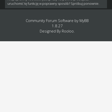
uruchomić tę funkcję w poprawny sposób? Spróbuj ponownie.
Community Forum Software by
MyBB
1.8.27
Designed By
Rooloo
.