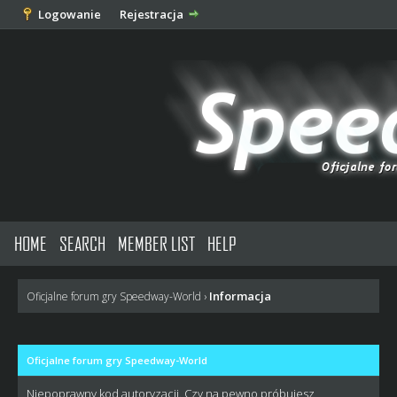
Logowanie
Rejestracja
HOME
SEARCH
MEMBER LIST
HELP
Informacja
Oficjalne forum gry Speedway-World
›
Oficjalne forum gry Speedway-World
Niepoprawny kod autoryzacji. Czy na pewno próbujesz