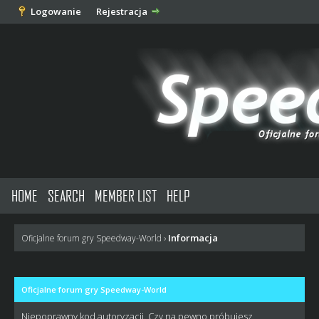
Logowanie
Rejestracja
HOME
SEARCH
MEMBER LIST
HELP
Informacja
Oficjalne forum gry Speedway-World
›
Oficjalne forum gry Speedway-World
Niepoprawny kod autoryzacji. Czy na pewno próbujesz