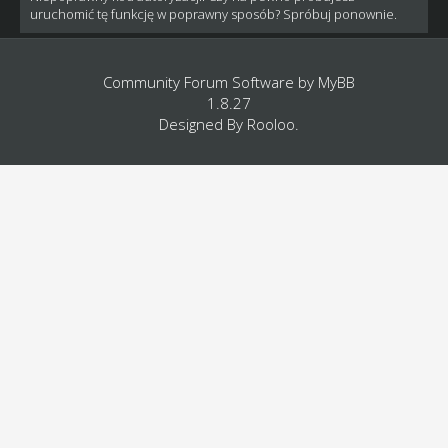
uruchomić tę funkcję w poprawny sposób? Spróbuj ponownie.
Community Forum Software by
MyBB
1.8.27
Designed By
Rooloo
.