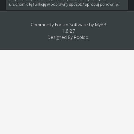
uruchomić tę funkcję w poprawny sposób? Spróbuj ponownie.
Community Forum Software by
MyBB
1.8.27
Designed By
Rooloo
.