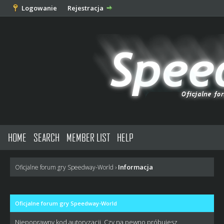
Logowanie
Rejestracja
HOME
SEARCH
MEMBER LIST
HELP
Informacja
Oficjalne forum gry Speedway-World
›
Oficjalne forum gry Speedway-World
Niepoprawny kod autoryzacji. Czy na pewno próbujesz