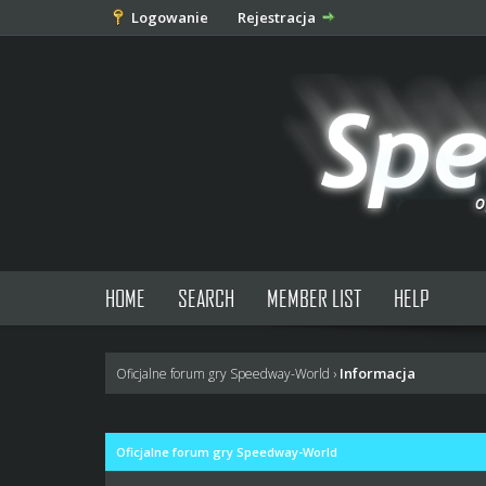
Logowanie
Rejestracja
HOME
SEARCH
MEMBER LIST
HELP
Informacja
Oficjalne forum gry Speedway-World
›
Oficjalne forum gry Speedway-World