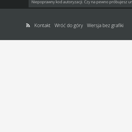
Niepoprawny kod autoryzacji. Czy na pewno próbujesz u
Kontakt
Wróć do góry
Wersja bez grafiki