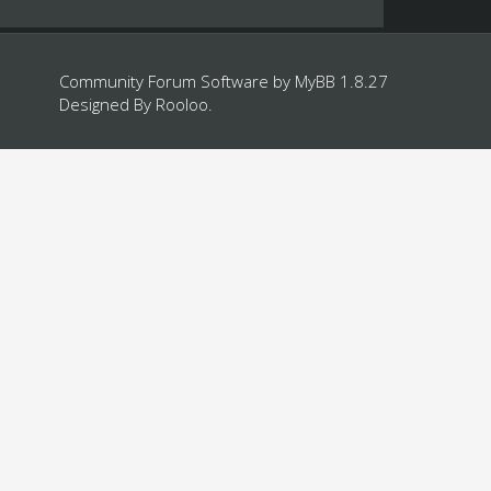
Community Forum Software by
MyBB 1.8.27
Designed By
Rooloo
.