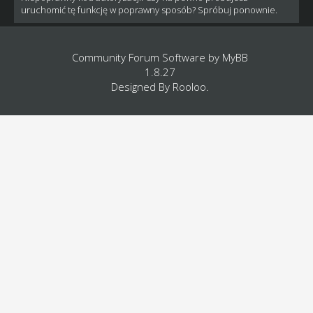
uruchomić tę funkcję w poprawny sposób? Spróbuj ponownie.
Community Forum Software by
MyBB
1.8.27
Designed By
Rooloo
.