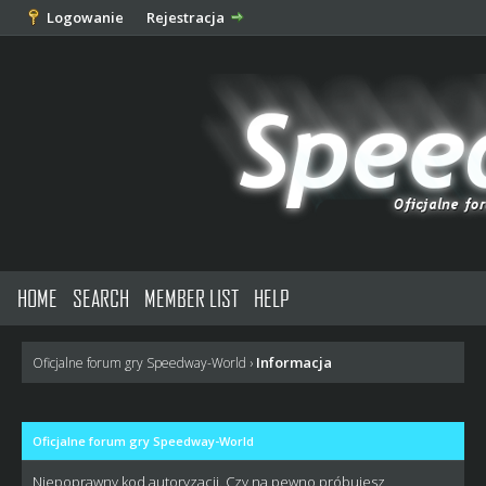
Logowanie
Rejestracja
HOME
SEARCH
MEMBER LIST
HELP
Informacja
Oficjalne forum gry Speedway-World
›
Oficjalne forum gry Speedway-World
Niepoprawny kod autoryzacji. Czy na pewno próbujesz