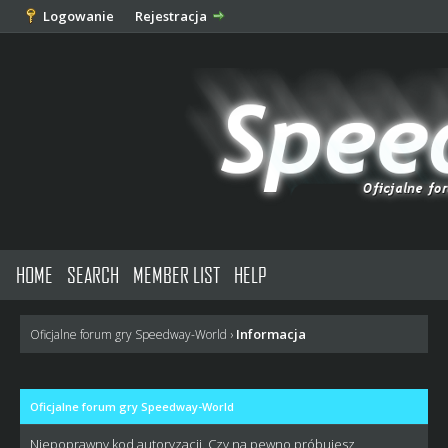
Logowanie
Rejestracja
HOME
SEARCH
MEMBER LIST
HELP
Informacja
Oficjalne forum gry Speedway-World
›
Oficjalne forum gry Speedway-World
Niepoprawny kod autoryzacji. Czy na pewno próbujesz