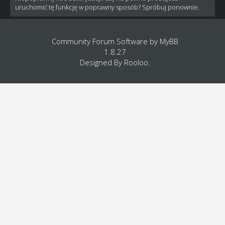
uruchomić tę funkcję w poprawny sposób? Spróbuj ponownie.
Community Forum Software by
MyBB
1.8.27
Designed By
Rooloo
.