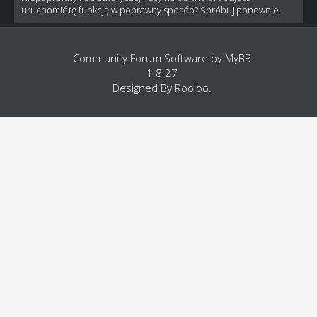
uruchomić tę funkcję w poprawny sposób? Spróbuj ponownie.
Community Forum Software by
MyBB
1.8.27
Designed By
Rooloo
.