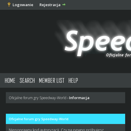
Logowanie
Rejestracja
HOME
SEARCH
MEMBER LIST
HELP
Informacja
Oficjalne forum gry Speedway-World
›
Oficjalne forum gry Speedway-World
Niepoprawny kod autoryzacji. Czy na pewno próbujesz