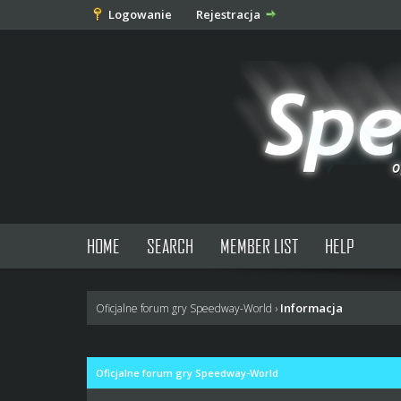
Logowanie
Rejestracja
HOME
SEARCH
MEMBER LIST
HELP
Informacja
Oficjalne forum gry Speedway-World
›
Oficjalne forum gry Speedway-World