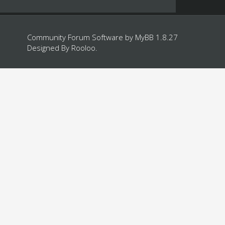
Community Forum Software by
MyBB 1.8.27
Designed By
Rooloo
.