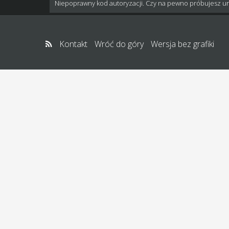
Niepoprawny kod autoryzacji. Czy na pewno próbujesz u
Kontakt
Wróć do góry
Wersja bez grafiki