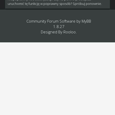
uruchomić tę funkcję w poprawny sposób? Spróbuj ponownie.
Community Forum Software by
MyBB
1.8.27
Designed By
Rooloo
.