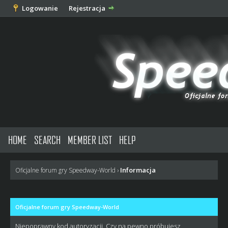
Logowanie
Rejestracja
HOME
SEARCH
MEMBER LIST
HELP
Informacja
Oficjalne forum gry Speedway-World
›
Oficjalne forum gry Speedway-World
Niepoprawny kod autoryzacji. Czy na pewno próbujesz