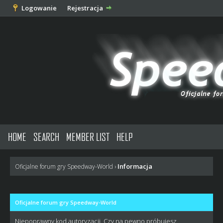
Logowanie
Rejestracja
HOME
SEARCH
MEMBER LIST
HELP
Informacja
Oficjalne forum gry Speedway-World
›
Oficjalne forum gry Speedway-World
Niepoprawny kod autoryzacji. Czy na pewno próbujesz