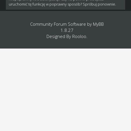
uruchomić tę funkcję w poprawny sposób? Spróbuj ponownie.
Community Forum Software by
MyBB
1.8.27
Designed By
Rooloo
.