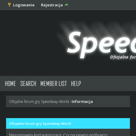
Logowanie
Rejestracja
HOME
SEARCH
MEMBER LIST
HELP
Informacja
Oficjalne forum gry Speedway-World
›
Oficjalne forum gry Speedway-World
Niepoprawny kod autoryzacji. Czy na pewno próbujesz