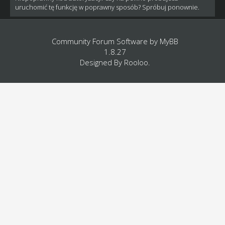
uruchomić tę funkcję w poprawny sposób? Spróbuj ponownie.
Community Forum Software by
MyBB
1.8.27
Designed By
Rooloo
.