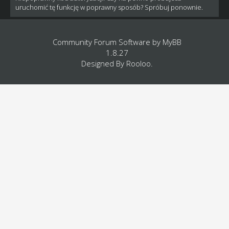
uruchomić tę funkcję w poprawny sposób? Spróbuj ponownie.
Community Forum Software by
MyBB
1.8.27
Designed By
Rooloo
.