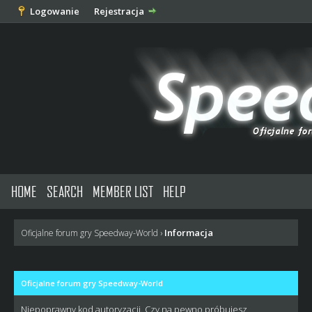
Logowanie
Rejestracja
HOME
SEARCH
MEMBER LIST
HELP
Informacja
Oficjalne forum gry Speedway-World
›
Oficjalne forum gry Speedway-World
Niepoprawny kod autoryzacji. Czy na pewno próbujesz