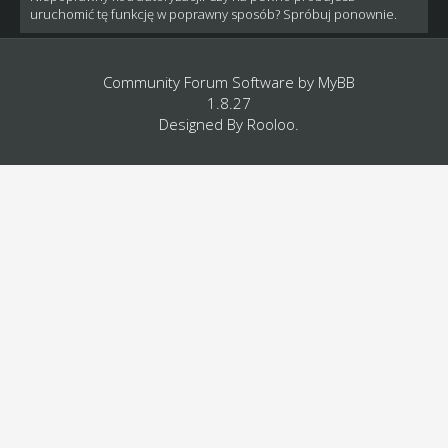
uruchomić tę funkcję w poprawny sposób? Spróbuj ponownie.
Community Forum Software by
MyBB
1.8.27
Designed By
Rooloo
.