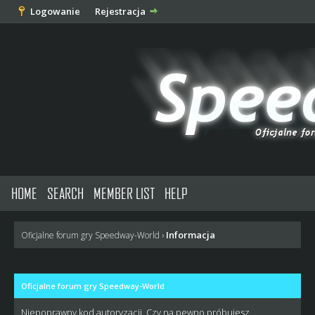
Logowanie
Rejestracja
HOME
SEARCH
MEMBER LIST
HELP
Informacja
Oficjalne forum gry Speedway-World
›
Oficjalne forum gry Speedway-World
Niepoprawny kod autoryzacji. Czy na pewno próbujesz