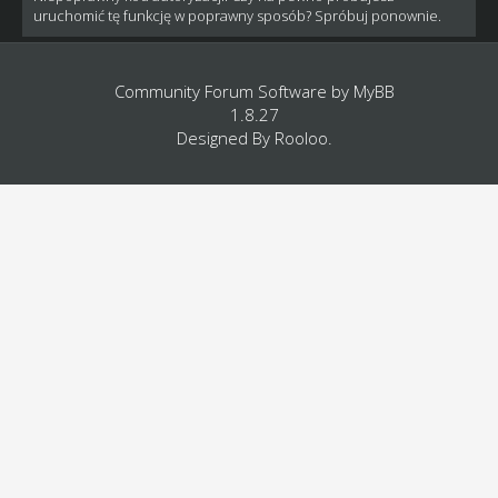
uruchomić tę funkcję w poprawny sposób? Spróbuj ponownie.
Community Forum Software by
MyBB
1.8.27
Designed By
Rooloo
.