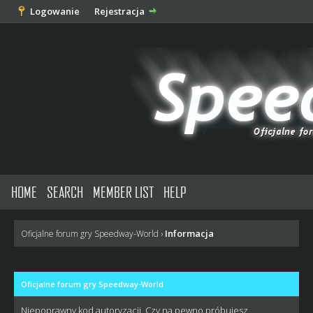
Logowanie
Rejestracja
HOME
SEARCH
MEMBER LIST
HELP
Informacja
Oficjalne forum gry Speedway-World
›
Oficjalne forum gry Speedway-World
Niepoprawny kod autoryzacji. Czy na pewno próbujesz